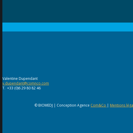
Valentine Dupendant
v.dupendant@comnco.com
T. +33 (0)6 29 80 82 46
© BIOMEDJ | Conception Agence
Com&Co
|
Mentions léga