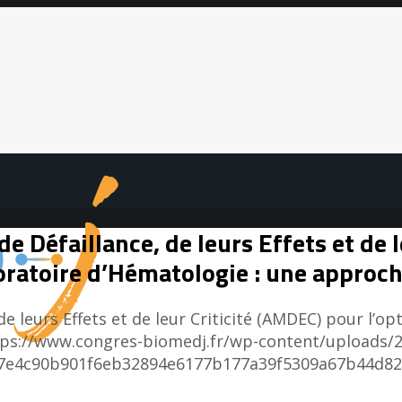
e Défaillance, de leurs Effets et de 
boratoire d’Hématologie : une appro
de leurs Effets et de leur Criticité (AMDEC) pour l’o
tps://www.congres-biomedj.fr/wp-content/uploads/
bea7e4c90b901f6eb32894e6177b177a39f5309a67b44