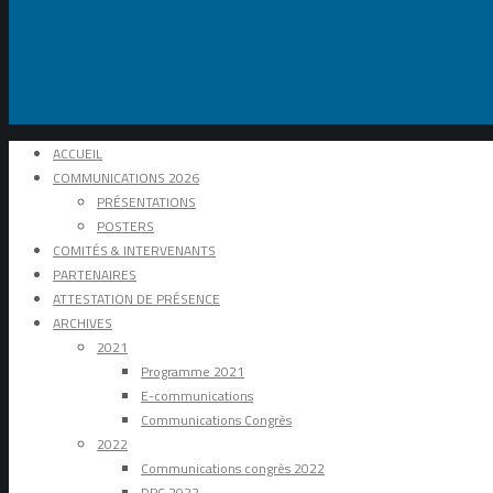
ACCUEIL
COMMUNICATIONS 2026
PRÉSENTATIONS
POSTERS
COMITÉS & INTERVENANTS
PARTENAIRES
ATTESTATION DE PRÉSENCE
ARCHIVES
2021
Programme 2021
E-communications
Communications Congrès
2022
Communications congrès 2022
DPC 2022