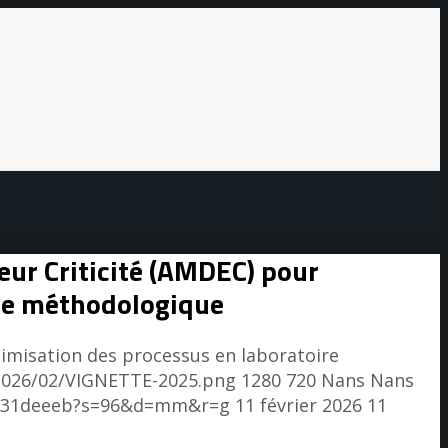
leur Criticité (AMDEC) pour
che méthodologique
ptimisation des processus en laboratoire
2026/02/VIGNETTE-2025.png
1280
720
Nans
Nans
d8231deeeb?s=96&d=mm&r=g
11 février 2026
11