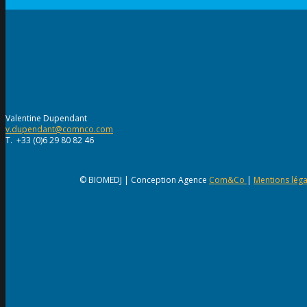
Valentine Dupendant
v.dupendant@comnco.com
T. +33 (0)6 29 80 82 46
© BIOMEDJ | Conception Agence
Com&Co
|
Mentions léga