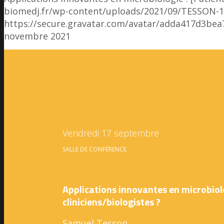
biomedj.fr/wp-content/uploads/2021/09/TESSON-1
https://secure.gravatar.com/avatar/adda417d3
novembre 2021
Vendredi 17 septembre
SALLE DE CONFÉRENCE
Applications innovantes en microbiolog
cliniciens/biologistes ?
Samuel Tesson