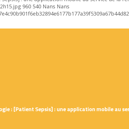
2h15.jpg
960
540
Nans
Nans
bea7e4c90b901f6eb32894e6177b177a39f5309a67b44
ie : [Patient Sepsis] : une application mobile au ser