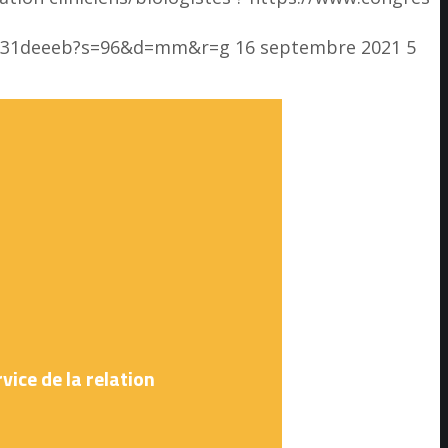
d8231deeeb?s=96&d=mm&r=g
16 septembre 2021
5
vice de la relation