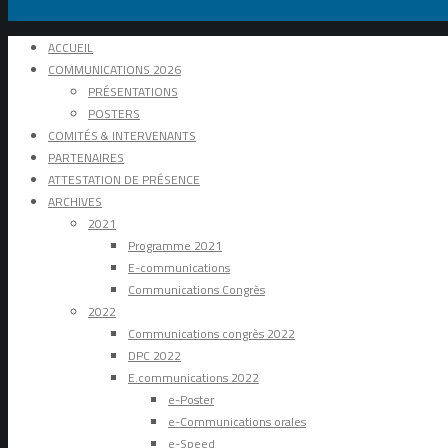
ACCUEIL
COMMUNICATIONS 2026
PRÉSENTATIONS
POSTERS
COMITÉS & INTERVENANTS
PARTENAIRES
ATTESTATION DE PRÉSENCE
ARCHIVES
2021
Programme 2021
E-communications
Communications Congrès
2022
Communications congrès 2022
DPC 2022
E.communications 2022
e-Poster
e-Communications orales
e-Speed