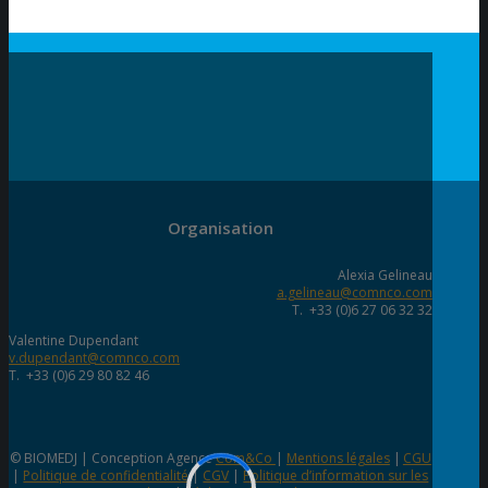
Organisation
Alexia Gelineau
a.gelineau@comnco.com
T. +33 (0)6 27 06 32 32
Valentine Dupendant
v.dupendant@comnco.com
T. +33 (0)6 29 80 82 46
© BIOMEDJ | Conception Agence
Com&Co
|
Mentions légales
|
CGU
|
Politique de confidentialité
|
CGV
|
Politique d’information sur les