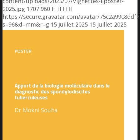
content/uploads/2025/07/Vignettes-Eposter-
2025.jpg
1707
960
H H
H H
https://secure.gravatar.com/avatar/75c2a99c8dd
s=96&d=mm&r=g
15 juillet 2025
15 juillet 2025
POSTER
Apport de la biologie moléculaire dans le
diagnostic des spondylodiscites
tuberculeuses
Dr Mokni Souha