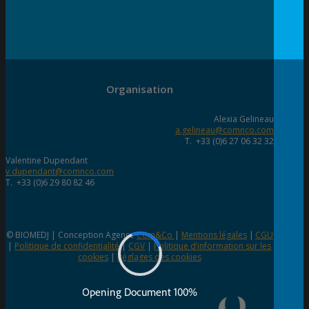
Organisation
Alexia Gelineau
a.gelineau@comnco.com
T. +33 (0)6 27 06 32 32
Valentine Dupendant
v.dupendant@comnco.com
T. +33 (0)6 29 80 82 46
© BIOMEDJ | Conception Agence
Com&Co
|
Mentions légales
|
CGU
|
Politique de confidentialité
|
CGV
|
Politique d’information sur les
cookies
|
Réglages des cookies