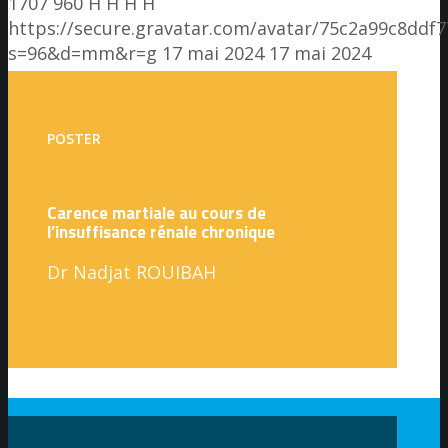
1707
960
H H
H H
https://secure.gravatar.com/avatar/75c2a99c8dd
s=96&d=mm&r=g
17 mai 2024
17 mai 2024
POSTER
Carence martiale au cours de
l’insuffisance rénale chronique
Dr Nadjat ROUIBAH