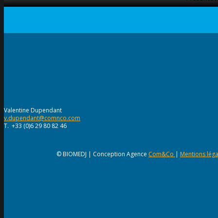
Valentine Dupendant
v.dupendant@comnco.com
T. +33 (0)6 29 80 82 46
© BIOMEDJ | Conception Agence
Com&Co
|
Mentions léga