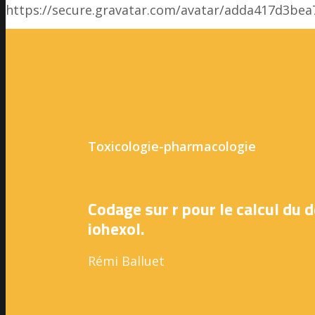
https://secure.gravatar.com/avatar/adda417d3
Toxicologie-pharmacologie
Codage sur r pour le calcul du d
iohexol.
Rémi Balluet