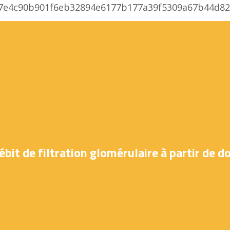
bea7e4c90b901f6eb32894e6177b177a39f5309a67b44
ébit de filtration glomérulaire à partir de 