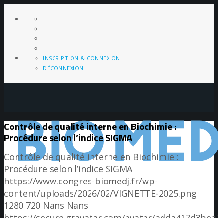
INSCRIPTION & CONNEXION
DÉCONNEXION
Contrôle de qualité interne en Biochimie :
Procédure selon l’indice SIGMA
Contrôle de qualité interne en Biochimie :
Procédure selon l’indice SIGMA
https://www.congres-biomedj.fr/wp-
content/uploads/2026/02/VIGNETTE-2025.png
1280
720
Nans
Nans
https://secure.gravatar.com/avatar/adda417d3b