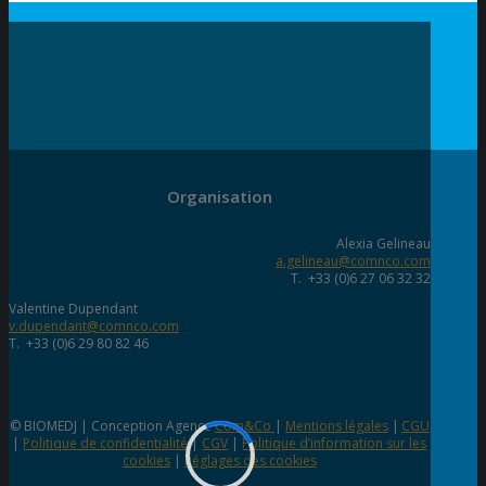
Organisation
Alexia Gelineau
a.gelineau@comnco.com
T. +33 (0)6 27 06 32 32
Valentine Dupendant
v.dupendant@comnco.com
T. +33 (0)6 29 80 82 46
© BIOMEDJ | Conception Agence
Com&Co
|
Mentions légales
|
CGU
|
Politique de confidentialité
|
CGV
|
Politique d’information sur les
cookies
|
Réglages des cookies