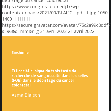
dépistage du cancer colorectal
https://www.congres-biomedj.fr/wp-
content/uploads/2021/09/BLAIECH.pdf_1.jpg
1050
1400
H H
H H
https://secure.gravatar.com/avatar/75c2a99c8dd
s=96&d=mm&r=g
21 avril 2022
21 avril 2022
Biochimie
Efficacité clinique de trois tests de
recherche de sang occulte dans les selles
(FOB) dans le dépistage du cancer
colorectal
Asma Blaiech