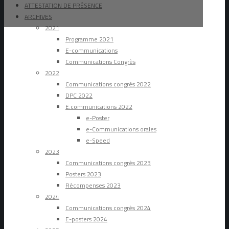
ATTESTATION DE PRÉSENCE
ARCHIVES
2021
Programme 2021
E-communications
Communications Congrès
2022
Communications congrès 2022
DPC 2022
E.communications 2022
e-Poster
e-Communications orales
e-Speed
2023
Communications congrès 2023
Posters 2023
Récompenses 2023
2024
Communications congrès 2024
E-posters 2024