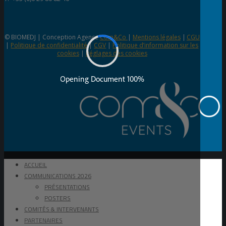
© BIOMEDJ | Conception Agence
Com&Co
|
Mentions légales
|
CGU
|
Politique de confidentialité
|
CGV
|
Politique d’information sur les
cookies
|
Réglages des cookies
ACCUEIL
COMMUNICATIONS 2026
PRÉSENTATIONS
POSTERS
COMITÉS & INTERVENANTS
PARTENAIRES