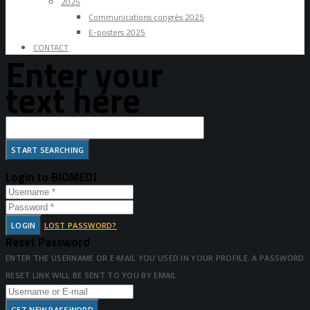
2025
Communications congrès 2025
E-posters 2025
CONTACT
Enter your
text here
Login to BIOMEDJ
LOGIN
LOST PASSWORD?
Reset Password
ENTER THE USERNAME OR E-MAIL YOU USED IN YOUR PROFILE. A PASSWORD
RESET LINK WILL BE SENT TO YOU BY EMAIL.
GET NEW PASSWORD