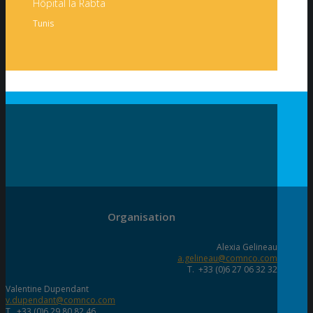
Hôpital la Rabta
Tunis
Organisation
Alexia Gelineau
a.gelineau@comnco.com
T. +33 (0)6 27 06 32 32
Valentine Dupendant
v.dupendant@comnco.com
T. +33 (0)6 29 80 82 46