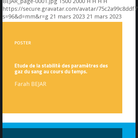
BEJAR_page-0001.jpg
1500
2000
H H
H H
https://secure.gravatar.com/avatar/75c2a99c8dd
s=96&d=mm&r=g
21 mars 2023
21 mars 2023
POSTER
Etude de la stabilité des paramètres des
gaz du sang au cours du temps.
Farah BEJAR