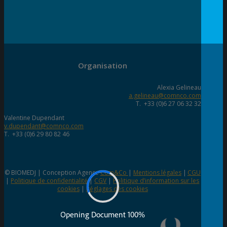
Organisation
Alexia Gelineau
a.gelineau@comnco.com
T. +33 (0)6 27 06 32 32
Valentine Dupendant
v.dupendant@comnco.com
T. +33 (0)6 29 80 82 46
© BIOMEDJ | Conception Agence
Com&Co
|
Mentions légales
|
CGU
|
Politique de confidentialité
|
CGV
|
Politique d’information sur les
cookies
|
Réglages des cookies