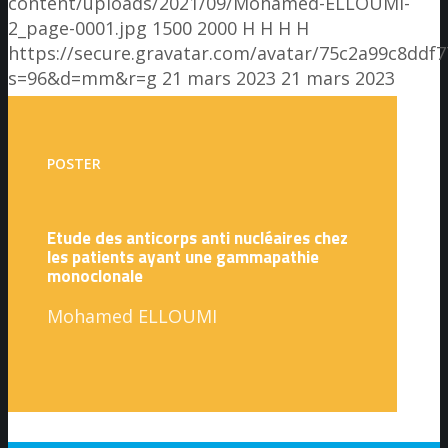
content/uploads/2021/09/Mohamed-ELLOUMI-
2_page-0001.jpg
1500
2000
H H
H H
https://secure.gravatar.com/avatar/75c2a99c8dd
s=96&d=mm&r=g
21 mars 2023
21 mars 2023
POSTER
Etude des anticorps anti nucléaires chez
les patients ayant une gammapathie
monoclonale
Mohamed ELLOUMI