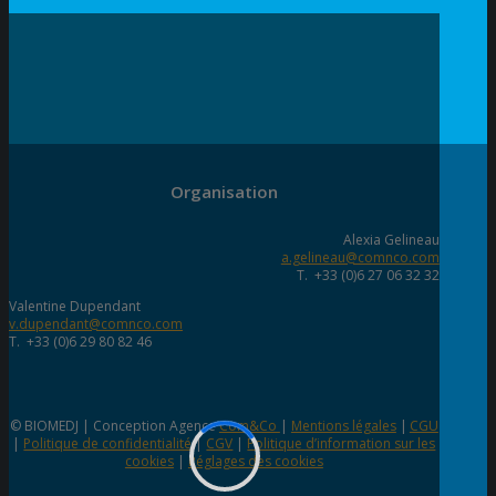
Organisation
Alexia Gelineau
a.gelineau@comnco.com
T. +33 (0)6 27 06 32 32
Valentine Dupendant
v.dupendant@comnco.com
T. +33 (0)6 29 80 82 46
© BIOMEDJ | Conception Agence
Com&Co
|
Mentions légales
|
CGU
|
Politique de confidentialité
|
CGV
|
Politique d’information sur les
cookies
|
Réglages des cookies