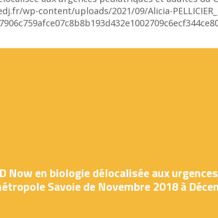
dj.fr/wp-content/uploads/2021/09/Alicia-PELLICIER
df77906c759afce07c8b8b193d432e1002709c6ecf344c
 ID Now en biologie délocalisée aux urgences
 métropole Savoie de Novembre 2018 à Déce