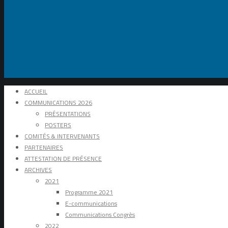
ACCUEIL
COMMUNICATIONS 2026
PRÉSENTATIONS
POSTERS
COMITÉS & INTERVENANTS
PARTENAIRES
ATTESTATION DE PRÉSENCE
ARCHIVES
2021
Programme 2021
E-communications
Communications Congrès
2022