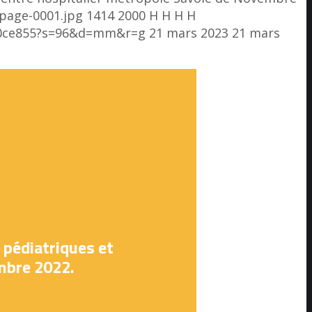
_page-0001.jpg
1414
2000
H H
H H
e80ce855?s=96&d=mm&r=g
21 mars 2023
21 mars
 pédiatriques et
mbre 2022.