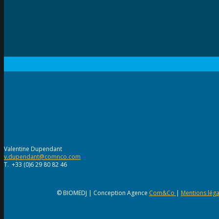
Valentine Dupendant
v.dupendant@comnco.com
T. +33 (0)6 29 80 82 46
© BIOMEDJ | Conception Agence
Com&Co
|
Mentions léga