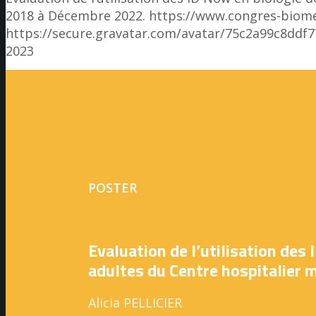
2018 à Décembre 2022.
https://www.congres-biome
https://secure.gravatar.com/avatar/75c2a99c8d
2023
POSTER
Evaluation de l’utilisation des
adultes du Centre hospitalier
Alicia PELLICIER