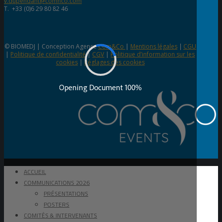
v.dupendant@comnco.com
T. +33 (0)6 29 80 82 46
© BIOMEDJ | Conception Agence
Com&Co
|
Mentions légales
|
CGU
|
Politique de confidentialité
|
CGV
|
Politique d’information sur les
cookies
|
Réglages des cookies
ACCUEIL
COMMUNICATIONS 2026
PRÉSENTATIONS
POSTERS
COMITÉS & INTERVENANTS