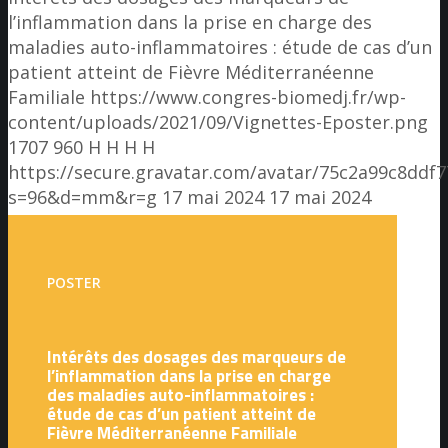
l’inflammation dans la prise en charge des
maladies auto-inflammatoires : étude de cas d’un
patient atteint de Fièvre Méditerranéenne
Familiale
https://www.congres-biomedj.fr/wp-
content/uploads/2021/09/Vignettes-Eposter.png
1707
960
H H
H H
https://secure.gravatar.com/avatar/75c2a99c8dd
s=96&d=mm&r=g
17 mai 2024
17 mai 2024
POSTER
Intérêts des dosages des marqueurs de
l’inflammation dans la prise en charge
des maladies auto-inflammatoires :
étude de cas d’un patient atteint de
Fièvre Méditerranéenne Familiale