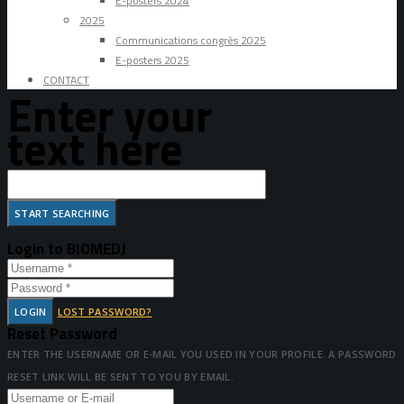
E-posters 2024
2025
Communications congrès 2025
E-posters 2025
CONTACT
Enter your
text here
Login to BIOMEDJ
LOGIN
LOST PASSWORD?
Reset Password
ENTER THE USERNAME OR E-MAIL YOU USED IN YOUR PROFILE. A PASSWORD
RESET LINK WILL BE SENT TO YOU BY EMAIL.