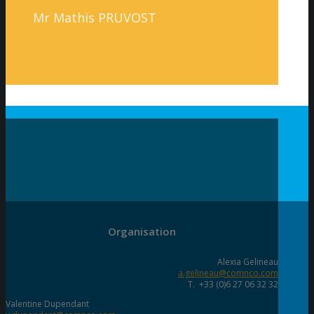
Mr Mathis PRUVOST
Organisation
Alexia Gelineau
a.gelineau@comnco.com
T. +33 (0)6 27 06 32 32
Valentine Dupendant