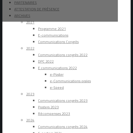
PARTENAIRES
ATTESTATION DE PRÉSENCE
ARCHIVES
2021
Programme 2021
E-communications
Communications Congrès
2022
Communications congrès 2022
DPC 2022
E.communications 2022
e-Poster
e-Communications orales
e-Speed
2023
Communications congrès 2023
Posters 2023
Récompenses 2023
2024
Communications congrès 2024