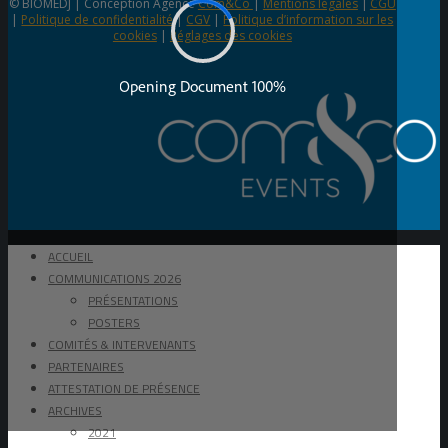
© BIOMEDJ | Conception Agence
Com&Co
|
Mentions légales
|
CGU
|
Politique de confidentialité
|
CGV
|
Politique d’information sur les
cookies
|
Réglages des cookies
ACCUEIL
COMMUNICATIONS 2026
PRÉSENTATIONS
POSTERS
COMITÉS & INTERVENANTS
PARTENAIRES
ATTESTATION DE PRÉSENCE
ARCHIVES
2021