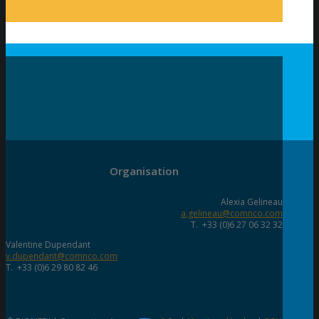
Organisation
Alexia Gelineau
a.gelineau@comnco.com
T. +33 (0)6 27 06 32 32
Valentine Dupendant
v.dupendant@comnco.com
T. +33 (0)6 29 80 82 46