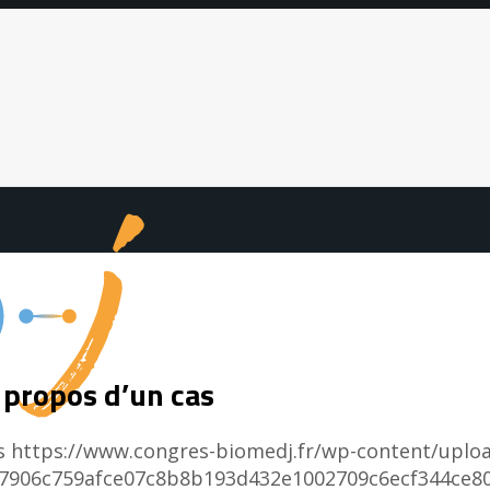
 propos d’un cas
s
https://www.congres-biomedj.fr/wp-content/uplo
df77906c759afce07c8b8b193d432e1002709c6ecf344c