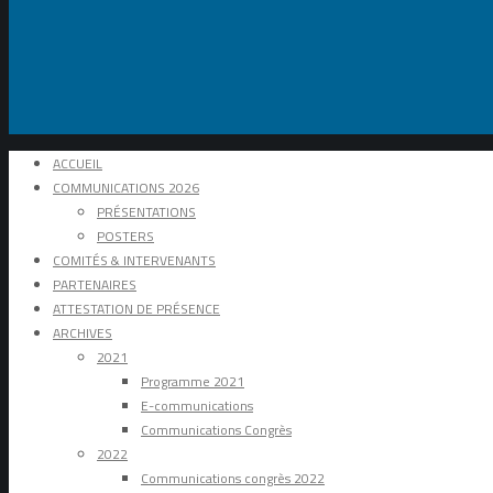
ACCUEIL
COMMUNICATIONS 2026
PRÉSENTATIONS
POSTERS
COMITÉS & INTERVENANTS
PARTENAIRES
ATTESTATION DE PRÉSENCE
ARCHIVES
2021
Programme 2021
E-communications
Communications Congrès
2022
Communications congrès 2022