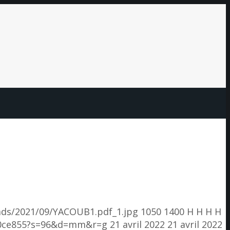
ads/2021/09/YACOUB1.pdf_1.jpg
1050
1400
H H
H H
e80ce855?s=96&d=mm&r=g
21 avril 2022
21 avril 2022