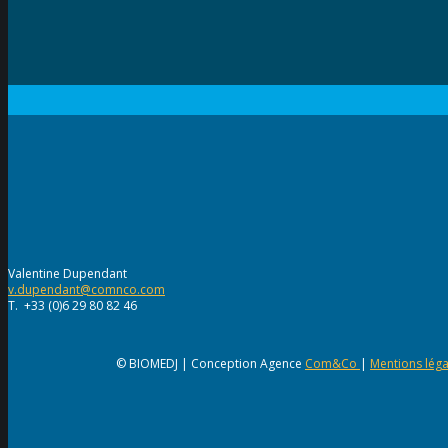
Valentine Dupendant
v.dupendant@comnco.com
T. +33 (0)6 29 80 82 46
© BIOMEDJ | Conception Agence
Com&Co
|
Mentions léga