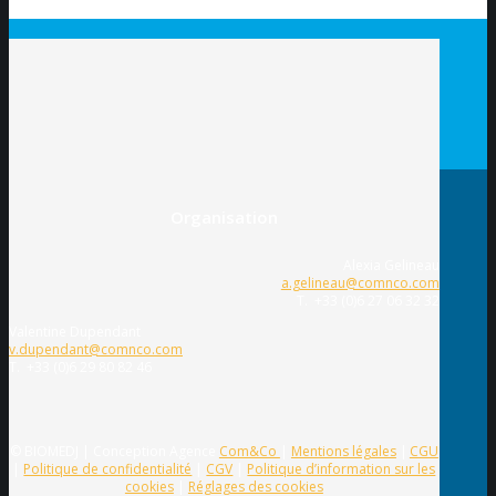
Organisation
Alexia Gelineau
a.gelineau@comnco.com
T. +33 (0)6 27 06 32 32
Valentine Dupendant
v.dupendant@comnco.com
T. +33 (0)6 29 80 82 46
© BIOMEDJ | Conception Agence
Com&Co
|
Mentions légales
|
CGU
|
Politique de confidentialité
|
CGV
|
Politique d’information sur les
cookies
|
Réglages des cookies