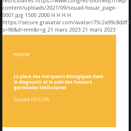
testiculaires
https://www.congres-biomedj.fr/wp-
content/uploads/2021/09/souad-houar_page-
0001.jpg
1500
2000
H H
H H
https://secure.gravatar.com/avatar/75c2a99c8dd
s=96&d=mm&r=g
21 mars 2023
21 mars 2023
POSTER
La place des marqueurs biologiques dans
le diagnostic et le suivi des tumeurs
germinales testiculaires
Souad HOUAR