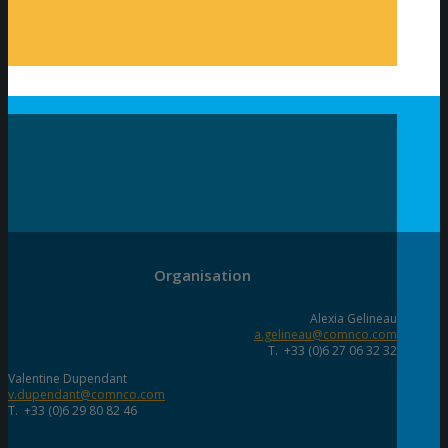
Organisation
Alexia Gelineau
a.gelineau@comnco.com
T. +33 (0)6 27 06 32 32
Valentine Dupendant
v.dupendant@comnco.com
T. +33 (0)6 29 80 82 46