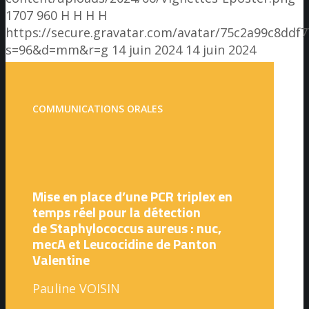
1707
960
H H
H H
https://secure.gravatar.com/avatar/75c2a99c8dd
s=96&d=mm&r=g
14 juin 2024
14 juin 2024
COMMUNICATIONS ORALES
Mise en place d’une PCR triplex en
temps réel pour la détection
de Staphylococcus aureus : nuc,
mecA et Leucocidine de Panton
Valentine
Pauline VOISIN