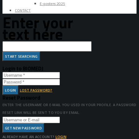
E-posters 2025
CONTACT
Enter your
text here
Login to BIOMEDJ
LOGIN
LOST PASSWORD?
Reset Password
ENTER THE USERNAME OR E-MAIL YOU USED IN YOUR PROFILE. A PASSWORD
RESET LINK WILL BE SENT TO YOU BY EMAIL.
GET NEW PASSWORD
ALREADY HAVE AN ACCOUNT?
LOGIN