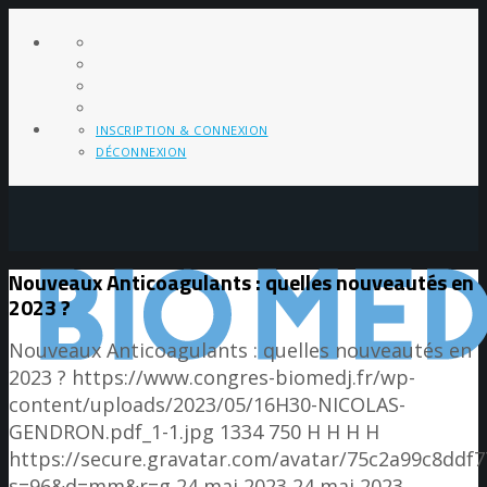
INSCRIPTION & CONNEXION
DÉCONNEXION
Nouveaux Anticoagulants : quelles nouveautés en
2023 ?
Nouveaux Anticoagulants : quelles nouveautés en
2023 ?
https://www.congres-biomedj.fr/wp-
content/uploads/2023/05/16H30-NICOLAS-
GENDRON.pdf_1-1.jpg
1334
750
H H
H H
https://secure.gravatar.com/avatar/75c2a99c8dd
s=96&d=mm&r=g
24 mai 2023
24 mai 2023