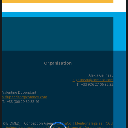
Organisation
Alexia Gelineau
a.gelineau@comnco.com
T. +33 (0)6 27 06 32 32
Valentine Dupendant
v.dupendant@comnco.com
T. +33 (0)6 29 80 82 46
© BIOMEDJ | Conception Agence
Com&Co
|
Mentions légales
|
CGU
|
Politique de confidentialité
|
CGV
|
Politique d’information sur les