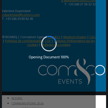
a.gelineau@comnco.com
T. +33 (0)6 27 06 32 32
Valentine Dupendant
v.dupendant@comnco.com
T. +33 (0)6 29 80 82 46
© BIOMEDJ | Conception Agence
Com&Co
|
Mentions légales
|
CGU
|
Politique de confidentialité
|
CGV
|
Politique d’information sur les
cookies
|
Réglages des cookies
ACCUEIL
COMMUNICATIONS 2026