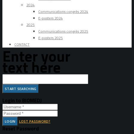
2024
Communications congrès 2024
E-posters 2024
2025
Communications congrès 2025
E-posters 2025
CONTACT
Enter your
text here
Login to BIOMEDJ
LOGIN
LOST PASSWORD?
Reset Password