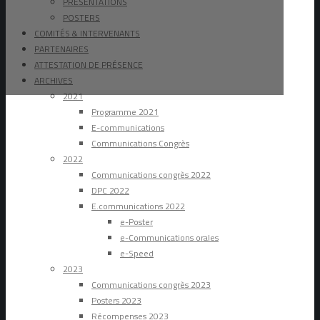
PRÉSENTATIONS
POSTERS
COMITÉS & INTERVENANTS
PARTENAIRES
ATTESTATION DE PRÉSENCE
ARCHIVES
2021
Programme 2021
E-communications
Communications Congrès
2022
Communications congrès 2022
DPC 2022
E.communications 2022
e-Poster
e-Communications orales
e-Speed
2023
Communications congrès 2023
Posters 2023
Récompenses 2023