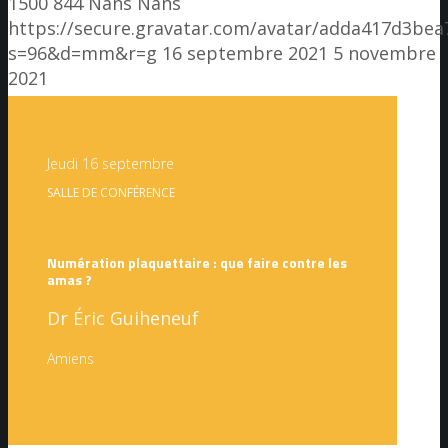
1500
844
Nans
Nans
https://secure.gravatar.com/avatar/adda417d3b
s=96&d=mm&r=g
16 septembre 2021
5 novembre
2021
Jeudi 16 septembre
SALLE DE CONFÉRENCE
Numération plaquettaire : que faire contre les
amas ?
Dr Éric Guiheneuf
Amiens