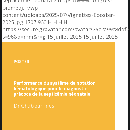
septicémie néonatale
https://www.congres-
biomedj.fr/wp-
content/uploads/2025/07/Vignettes-Eposter-
2025.jpg
1707
960
H H
H H
https://secure.gravatar.com/avatar/75c2a99c8dd
s=96&d=mm&r=g
15 juillet 2025
15 juillet 2025
POSTER
Performance du système de notation
hématologique pour le diagnostic
précoce de la septicémie néonatale
Dr Chabbar Ines