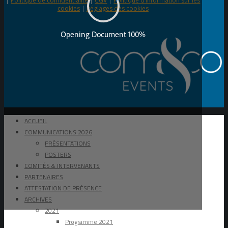
|
Politique de confidentialité
|
CGV
|
Politique d’information sur les
cookies
|
Réglages des cookies
ACCUEIL
COMMUNICATIONS 2026
PRÉSENTATIONS
POSTERS
COMITÉS & INTERVENANTS
PARTENAIRES
ATTESTATION DE PRÉSENCE
ARCHIVES
2021
Programme 2021