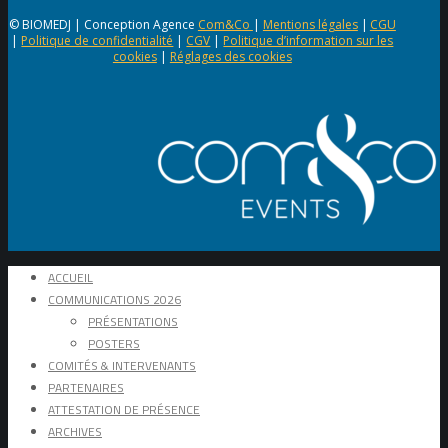
© BIOMEDJ | Conception Agence
Com&Co
|
Mentions légales
|
CGU
|
Politique de confidentialité
|
CGV
|
Politique d’information sur les
cookies
|
Réglages des cookies
ACCUEIL
COMMUNICATIONS 2026
PRÉSENTATIONS
POSTERS
COMITÉS & INTERVENANTS
PARTENAIRES
ATTESTATION DE PRÉSENCE
ARCHIVES