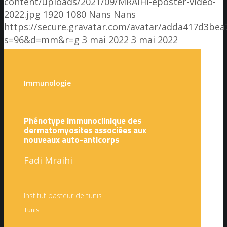
content/uploads/2021/09/MRAIHI-eposter-video-
2022.jpg
1920
1080
Nans
Nans
https://secure.gravatar.com/avatar/adda417d3b
s=96&d=mm&r=g
3 mai 2022
3 mai 2022
Immunologie
Phénotype immunoclinique des
dermatomyosites associées aux
nouveaux auto-anticorps
Fadi Mraihi
Institut pasteur de tunis
Tunis