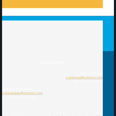
Organisation
Alexia Gelineau
a.gelineau@comnco.com
T. +33 (0)6 27 06 32 32
Valentine Dupendant
v.dupendant@comnco.com
T. +33 (0)6 29 80 82 46