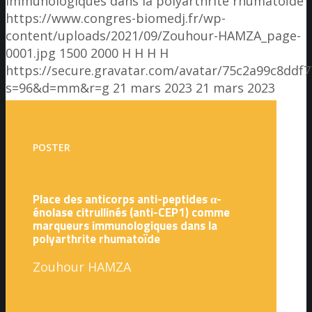
immunologiques dans la polyarthrite rhumatoïde
https://www.congres-biomedj.fr/wp-
content/uploads/2021/09/Zouhour-HAMZA_page-
0001.jpg
1500
2000
H H
H H
https://secure.gravatar.com/avatar/75c2a99c8dd
s=96&d=mm&r=g
21 mars 2023
21 mars 2023
POSTER
Place des anticorps anti-peptides α-
énolase citrullinés (anti-CEP1) comme
marqueurs immunologiques dans la
polyarthrite rhumatoïde
Zouhour HAMZA