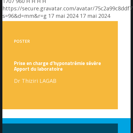
1707
960
H H
H H
https://secure.gravatar.com/avatar/75c2a99c8dd
s=96&d=mm&r=g
17 mai 2024
17 mai 2024
POSTER
Prise en charge d’hyponatrémie sévère
Apport du laboratoire
Dr Thiziri LAGAB