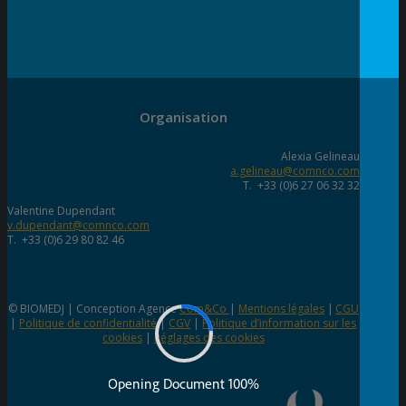
Organisation
Alexia Gelineau
a.gelineau@comnco.com
T. +33 (0)6 27 06 32 32
Valentine Dupendant
v.dupendant@comnco.com
T. +33 (0)6 29 80 82 46
© BIOMEDJ | Conception Agence
Com&Co
|
Mentions légales
|
CGU
|
Politique de confidentialité
|
CGV
|
Politique d’information sur les
cookies
|
Réglages des cookies