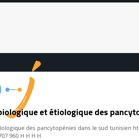
 biologique et étiologique des pancyt
étiologique des pancytopénies dans le sud tunisien
ht
707
960
H H
H H