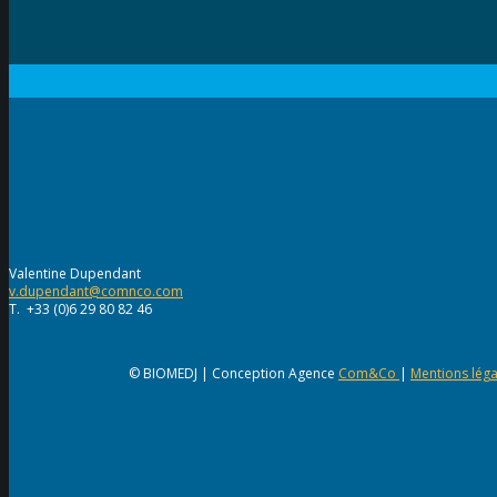
Valentine Dupendant
v.dupendant@comnco.com
T. +33 (0)6 29 80 82 46
© BIOMEDJ | Conception Agence
Com&Co
|
Mentions léga