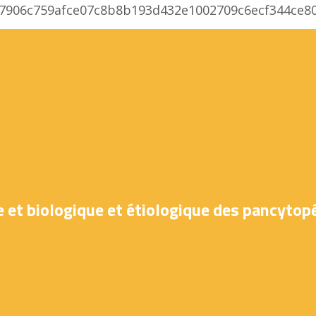
df77906c759afce07c8b8b193d432e1002709c6ecf344c
e et biologique et étiologique des pancytop