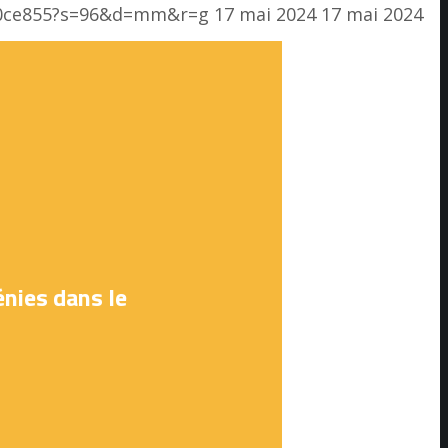
e80ce855?s=96&d=mm&r=g
17 mai 2024
17 mai 2024
énies dans le