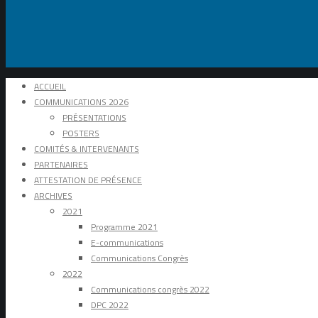
ACCUEIL
COMMUNICATIONS 2026
PRÉSENTATIONS
POSTERS
COMITÉS & INTERVENANTS
PARTENAIRES
ATTESTATION DE PRÉSENCE
ARCHIVES
2021
Programme 2021
E-communications
Communications Congrès
2022
Communications congrès 2022
DPC 2022