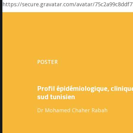
https://secure.gravatar.com/avatar/75c2a99c8d
POSTER
Profil épidémiologique, cliniqu
sud tunisien
Dr Mohamed Chaher Rabah