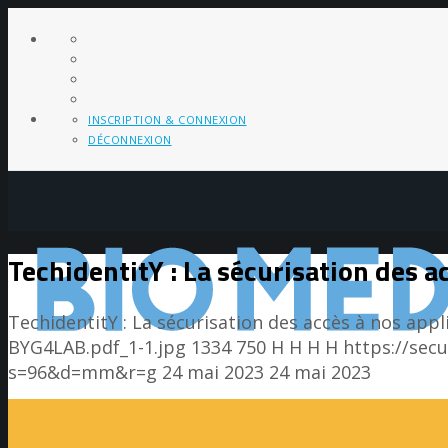
INSCRIPTION & CONNEXION
DÉCONNEXION
TechidentitY : La sécurisation des 
TechidentitY : La sécurisation des accès à nos app
BYG4LAB.pdf_1-1.jpg
1334
750
H H
H H
https://sec
s=96&d=mm&r=g
24 mai 2023
24 mai 2023