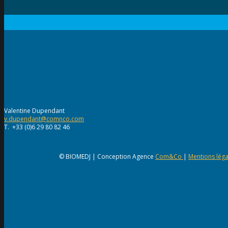
Valentine Dupendant
v.dupendant@comnco.com
T. +33 (0)6 29 80 82 46
© BIOMEDJ | Conception Agence
Com&Co
|
Mentions léga