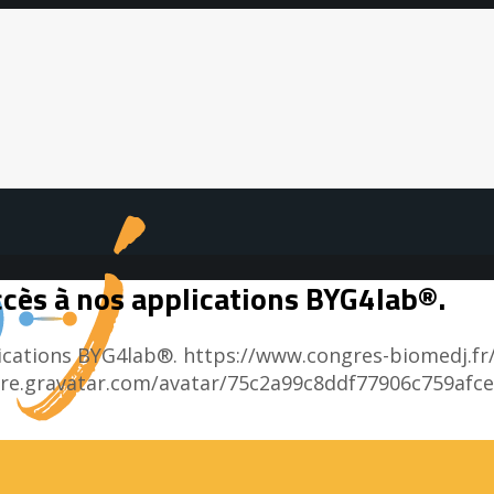
accès à nos applications BYG4lab®.
lications BYG4lab®.
https://www.congres-biomedj.fr
ure.gravatar.com/avatar/75c2a99c8ddf77906c759af