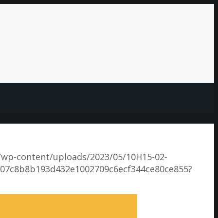
/wp-content/uploads/2023/05/10H15-02-
ce07c8b8b193d432e1002709c6ecf344ce80ce855?