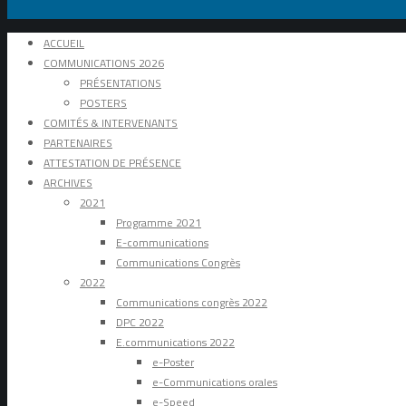
ACCUEIL
COMMUNICATIONS 2026
PRÉSENTATIONS
POSTERS
COMITÉS & INTERVENANTS
PARTENAIRES
ATTESTATION DE PRÉSENCE
ARCHIVES
2021
Programme 2021
E-communications
Communications Congrès
2022
Communications congrès 2022
DPC 2022
E.communications 2022
e-Poster
e-Communications orales
e-Speed