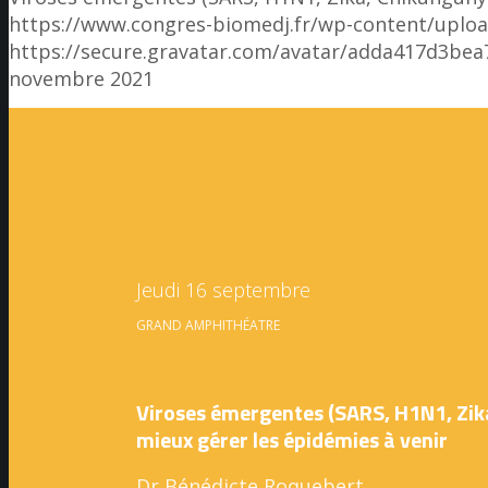
https://www.congres-biomedj.fr/wp-content/upl
https://secure.gravatar.com/avatar/adda417d3
novembre 2021
Jeudi 16 septembre
GRAND AMPHITHÉATRE
Viroses émergentes (SARS, H1N1, Zik
mieux gérer les épidémies à venir
Dr Bénédicte Roquebert