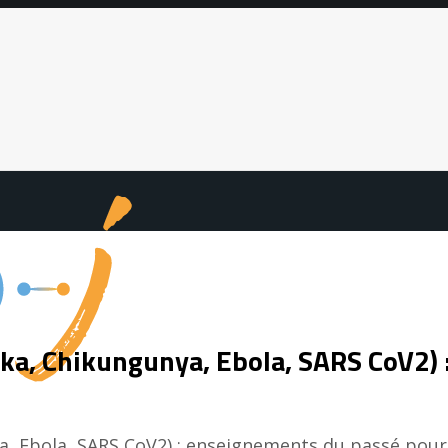
ika, Chikungunya, Ebola, SARS CoV2) 
 Ebola, SARS CoV2) : enseignements du passé pour mi