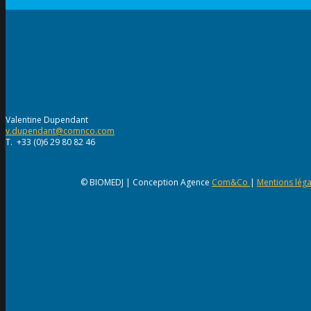
Valentine Dupendant
v.dupendant@comnco.com
T. +33 (0)6 29 80 82 46
© BIOMEDJ | Conception Agence
Com&Co
|
Mentions léga