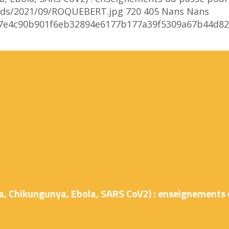
oads/2021/09/ROQUEBERT.jpg
720
405
Nans
Nans
bea7e4c90b901f6eb32894e6177b177a39f5309a67b44
a, Chikungunya, Ebola, SARS CoV2) : enseignements 