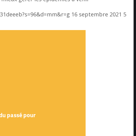
d8231deeeb?s=96&d=mm&r=g
16 septembre 2021
5
du passé pour